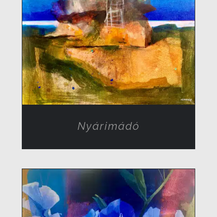
RÉSZLETEK
Nyárimádó