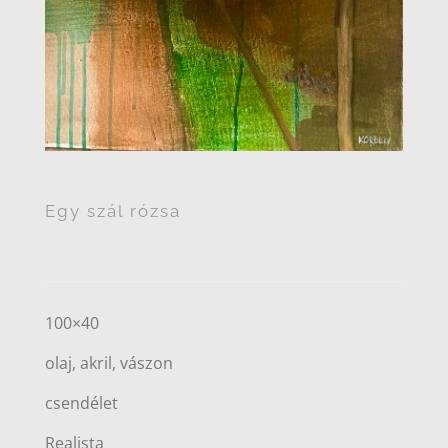
Egy szál rózsa
100×40
olaj, akril, vászon
csendélet
Realista