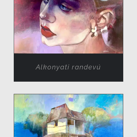
RÉSZLETEK
Alkonyati randevú