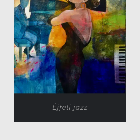
RÉSZLETEK
Éjféli jazz