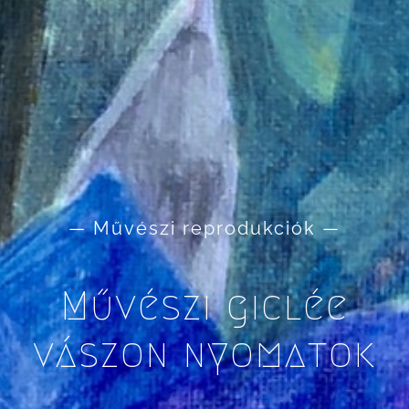
— Művészi reprodukciók —
Művészi giclée
vászon nyomatok