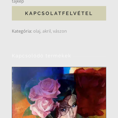
tájkép
KAPCSOLATFELVÉTEL
Kategória:
olaj, akril, vászon
Kapcsolódó termékek
RÉSZLETEK