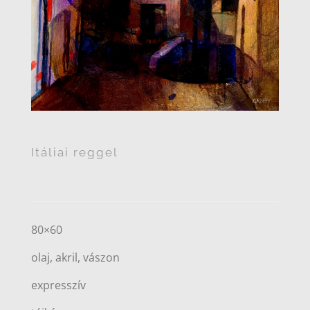
Itáliai reggel
80×60
olaj, akril, vászon
expresszív