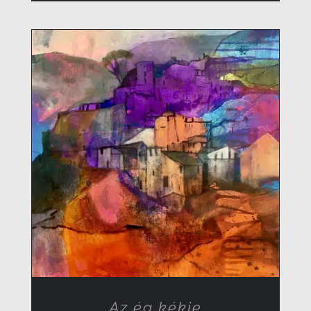
RÉSZLETEK
Az ég kékje