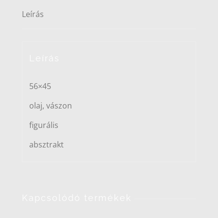
Leírás
Leírás
56×45
olaj, vászon
figurális
absztrakt
Kapcsolódó termékek