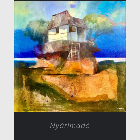
RÉSZLETEK
Nyárimádó