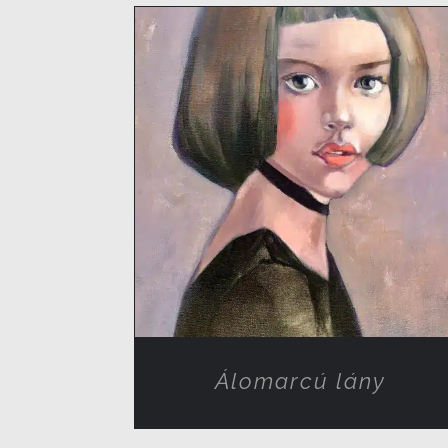
RÉSZLETEK
Álomarcú lány