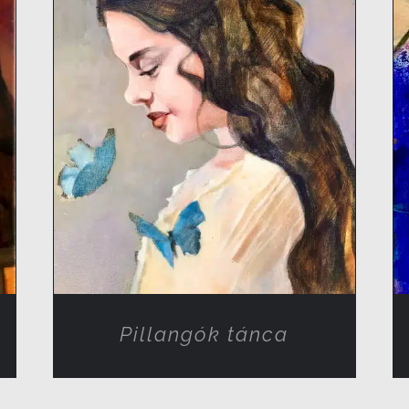
RÉSZLETEK
Pillangók tánca