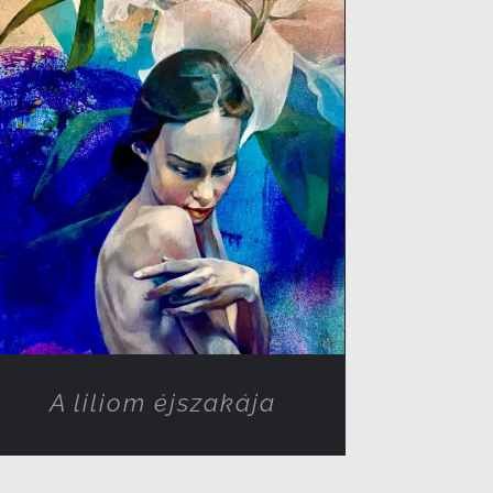
RÉSZLETEK
A liliom éjszakája