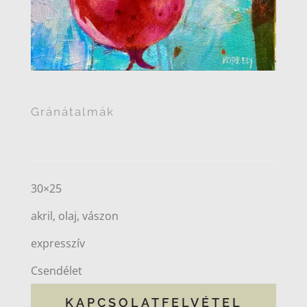
Gránátalmák
30×25
akril, olaj, vászon
expresszív
Csendélet
KAPCSOLATFELVÉTEL