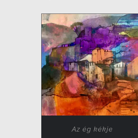
RÉSZLETEK
Az ég kékje