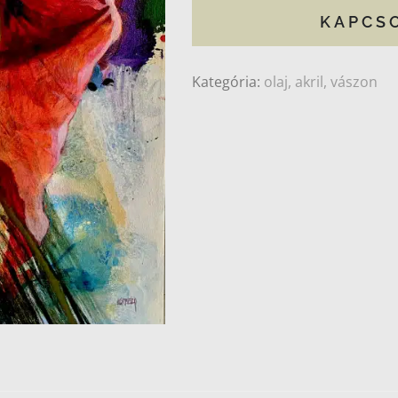
KAPCS
Kategória:
olaj, akril, vászon