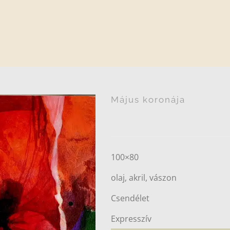
Május koronája
100×80
olaj, akril, vászon
Csendélet
Expresszív