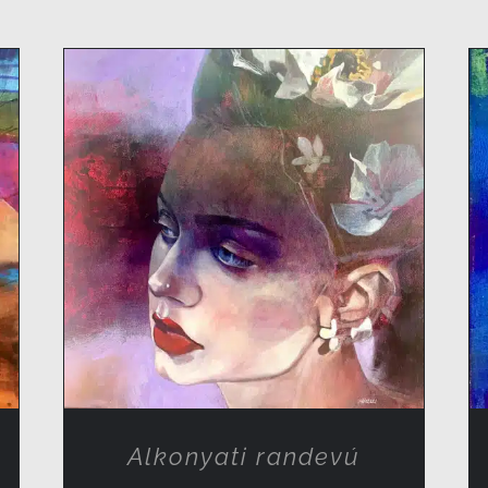
RÉSZLETEK
Alkonyati randevú