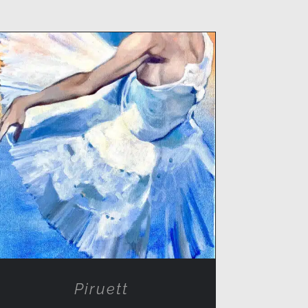
RÉSZLETEK
Piruett