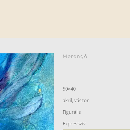
Merengő
50×40
akril, vászon
Figurális
Expresszív