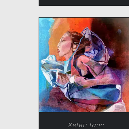
RÉSZLETEK
Keleti tánc