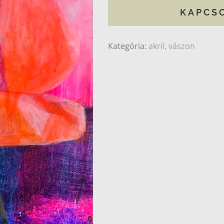
KAPCS
Kategória:
akril, vászon