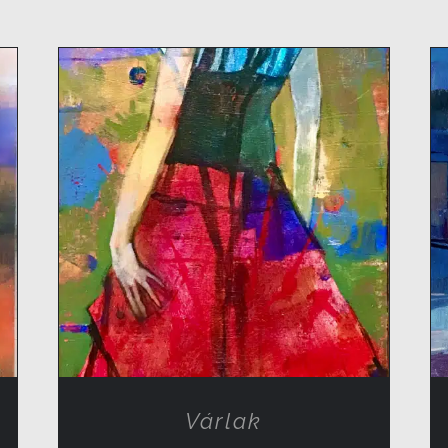
RÉSZLETEK
Várlak