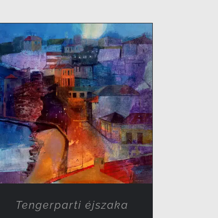
RÉSZLETEK
Tengerparti éjszaka