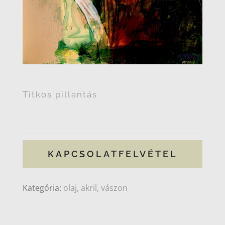
Titkos pillantás
KAPCSOLATFELVÉTEL
Kategória:
olaj, akril, vászon