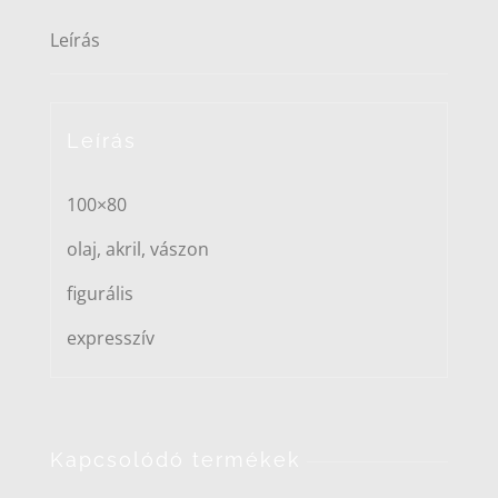
Leírás
Leírás
100×80
olaj, akril, vászon
figurális
expresszív
Kapcsolódó termékek