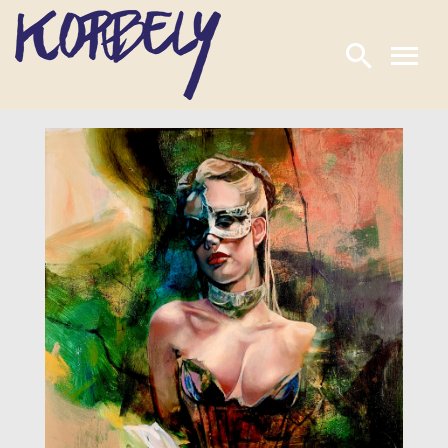
Ugrás
a
tartalomra